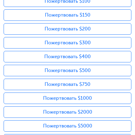
Пожертвовать $100
Пожертвовать $150
Пожертвовать $200
Пожертвовать $300
Пожертвовать $400
Пожертвовать $500
Пожертвовать $750
Пожертвовать $1000
Пожертвовать $2000
Пожертвовать $5000