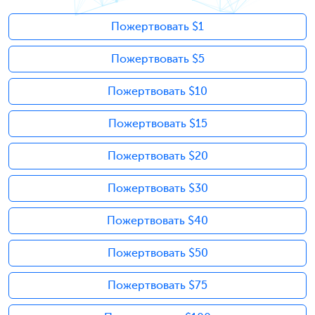
Пожертвовать $1
Пожертвовать $5
Пожертвовать $10
Пожертвовать $15
Пожертвовать $20
Пожертвовать $30
Пожертвовать $40
Пожертвовать $50
Пожертвовать $75